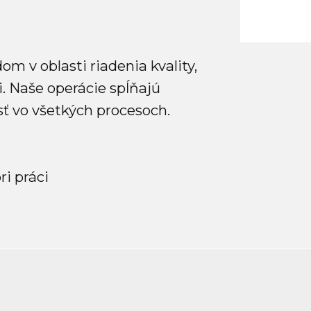
 v oblasti riadenia kvality,
. Naše operácie spĺňajú
ť vo všetkých procesoch.
i práci