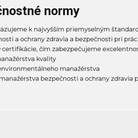
ečnostné normy
äzujeme k najvyšším priemyselným štandardom
ti a ochrany zdravia a bezpečnosti pri práci
ertifikácie, čím zabezpečujeme excelentnos
nažérstva kvality
environmentálneho manažérstva
anažérstva bezpečnosti a ochrany zdravia pr