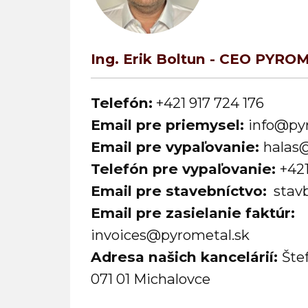
Ing. Erik Boltun - CEO ​PYROM
Telefón:
+421 917 724 176
Email pre priemysel:
info@py
Email pre vypaľovanie:
halas
Telefón pre vypaľovanie:
+
42
Email pre stavebníctvo:
s
tav
Email pre zasielanie faktúr:
i
nvoices@pyrometal.sk
Adresa našich kancelárií:
Šte
071 01 Michalovce