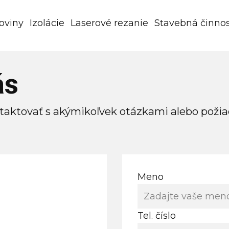
oviny
Izolácie
Laserové rezanie
Stavebná činno
ás
ntaktovať s akýmikoľvek otázkami alebo po
Meno
Tel. číslo