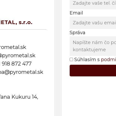
Email
ETAL, s.r.o.
Správa
rometal.sk
@pyrometal.sk
Súhlasím s
podmi
1 918 872 477
ba@pyrometal.sk
fana Kukuru 14,